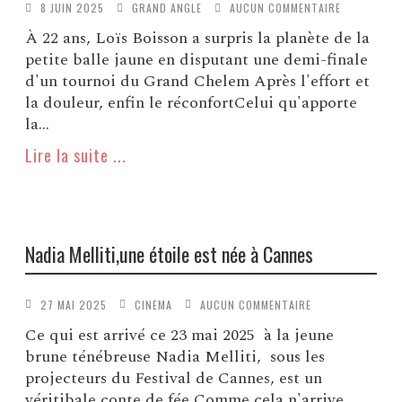
8 JUIN 2025
GRAND ANGLE
AUCUN COMMENTAIRE
À 22 ans, Loïs Boisson a surpris la planète de la
petite balle jaune en disputant une demi-finale
d'un tournoi du Grand Chelem Après l'effort et
la douleur, enfin le réconfortCelui qu'apporte
la...
Lire la suite ...
Nadia Melliti,une étoile est née à Cannes
27 MAI 2025
CINEMA
AUCUN COMMENTAIRE
Ce qui est arrivé ce 23 mai 2025 à la jeune
brune ténébreuse Nadia Melliti, sous les
projecteurs du Festival de Cannes, est un
véritibale conte de fée Comme cela n'arrive