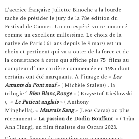
L’actrice française Juliette Binoche a la lourde
tache de présider le jury de la 78e édition du
Festival de Cannes. Un cru espéré voire annoncé
comme un excellent millessime. Le choix de la
native de Paris ( 61 ans depuis le 9 mars) est un
choix et pertinent qui va ajouter de la force et de
la consistance à cette qui affiche plus 75 films au
compteur d’une carrière commencée en 1985 dont
certains ont été marquants. À l’image de «
Les
Amants du Pont neuf
» ( Michèle Stalens) , la
trilogie ‘
Bleu Blanc,Rouge
» ( Krzysztof Kieślowski
), «
Le Patient anglais
» ( Anthony
Minghella), «
Mauvais Sang
» (Leos Carax) ou plus
récemment «
La passion de Dodin Bouffant
» ( Trần
Anh Hùng), un film finaliste des Oscars 2023.
C’est une femme de caractère aux engagements