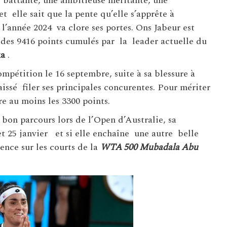
e battante, une ambitieuse méritante, une
 et elle sait que la pente qu’elle s’apprête à
 l’année 2024 va clore ses portes. Ons Jabeur est
n des 9416 points cumulés par la leader actuelle du
ka
.
ompétition le 16 septembre, suite à sa blessure à
aissé filer ses principales concurentes. Pour mériter
re au moins les 3300 points.
n bon parcours lors de l’Open d’Australie, sa
et 25 janvier et si elle enchaîne une autre belle
ence sur les courts de la
WTA 500 Mubadala Abu