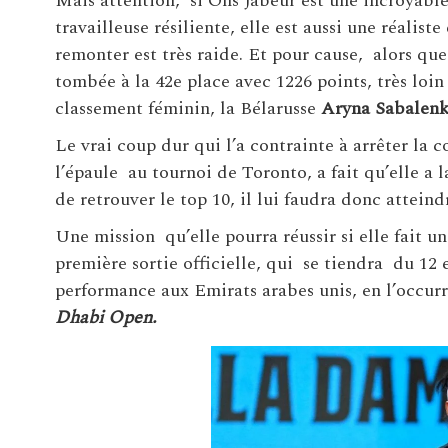
Mais attention, si Ons Jabeur est une incroyabl
travailleuse résiliente, elle est aussi une réaliste
remonter est très raide. Et pour cause, alors que
tombée à la 42e place avec 1226 points, très loi
classement féminin, la Bélarusse
Aryna Sabalen
Le vrai coup dur qui l’a contrainte à arrêter la c
l’épaule au tournoi de Toronto, a fait qu’elle a l
de retrouver le top 10, il lui faudra donc atteind
Une mission qu’elle pourra réussir si elle fait u
première sortie officielle, qui se tiendra du 12 
performance aux Emirats arabes unis, en l’occurr
Dhabi Open.