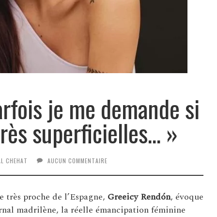
arfois je me demande si
très superficielles… »
AL CHEHAT
AUCUN COMMENTAIRE
e très proche de l’Espagne,
Greeicy Rendón
, évoque
rnal madrilène, la réelle émancipation féminine