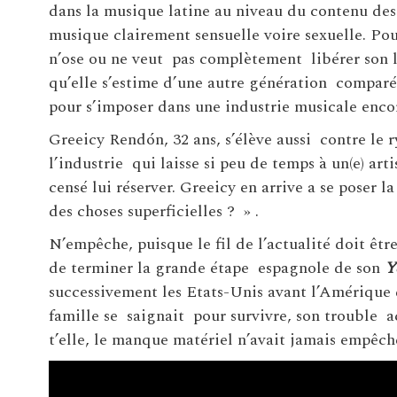
dans la musique latine au niveau du contenu de
musique clairement sensuelle voire sexuelle. Po
n’ose ou ne veut pas complètement libérer son l
qu’elle s’estime d’une autre génération comparée
pour s’imposer dans une industrie musicale enco
Greeicy Rendón, 32 ans, s’élève aussi contre le
l’industrie qui laisse si peu de temps à un(e) art
censé lui réserver. Greeicy en arrive a se poser la
des choses superficielles ? » .
N’empêche, puisque le fil de l’actualité doit êtr
de terminer la grande étape espagnole de son
Y
successivement les Etats-Unis avant l’Amérique d
famille se saignait pour survivre, son trouble a
t’elle, le manque matériel n’avait jamais empêché