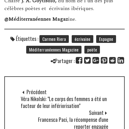
Chaire
J. A. Goytisolo,
du nom de l’un des plus
célèbres
poètes et écrivains ibériques.
@Méditerranéennes Magaz
ine.
Étiquettes :
Carmen Riera
écrivaine
Espagne
Méditerranéennes Magazine
poète
Partager :
Précédent
Véra Nikolski: "Le corps des femmes a été un
facteur de leur infériorisation"
Suivant
Francesca Paci, la récompense d'une
reporter engagée