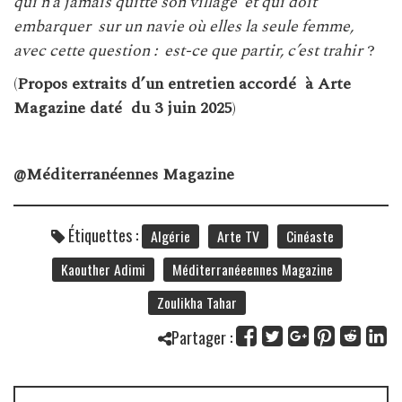
qui n’a jamais quitté son village et qui doit
embarquer sur un navie où elles la seule femme,
avec cette question : est-ce que partir, c’est trahir
?
(
Propos extraits d’un entretien accordé à Arte
Magazine daté du 3 juin 2025
)
@Méditerranéennes Magazine
Étiquettes :
Algérie
Arte TV
Cinéaste
Kaouther Adimi
Méditerranéeennes Magazine
Zoulikha Tahar
Partager :