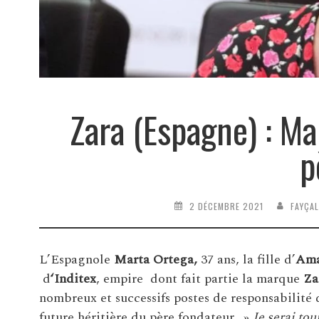
Zara (Espagne) : M
p
2 DÉCEMBRE 2021
FAYÇA
L’Espagnole
Marta Ortega,
37 ans, la fille d’
Ama
d
‘Inditex
, empire dont fait partie la marque
Za
nombreux et successifs postes de responsabilité
future héritière du père fondateur. »
Je serai tou