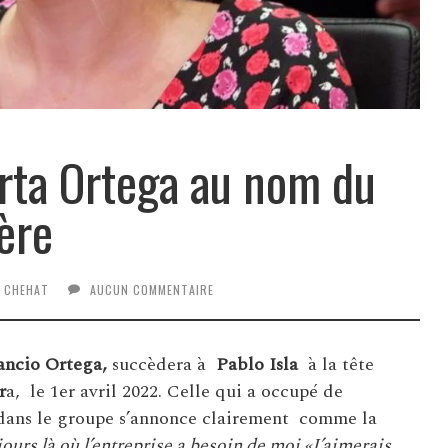
arta Ortega au nom du
ère
L CHEHAT
AUCUN COMMENTAIRE
ncio Ortega,
succèdera à
Pablo Isla
à la tête
r
a, le 1er avril 2022. Celle qui a occupé de
 dans le groupe s’annonce clairement comme la
jours là où l’entreprise a besoin de moi.«J’aimerais