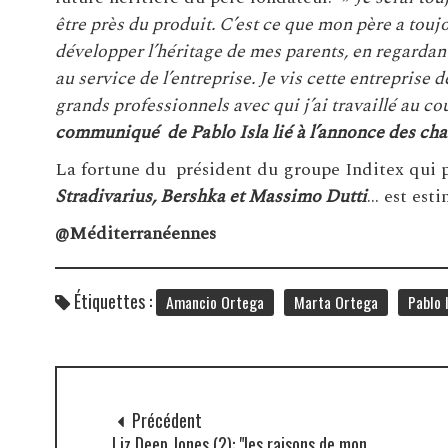
être près du produit. C’est ce que mon père a toujo
développer l’héritage de mes parents, en regardant 
au service de l’entreprise. Je vis cette entreprise
grands professionnels avec qui j’ai travaillé au co
communiqué de Pablo Isla lié à l’annonce des ch
La fortune du président du groupe Inditex qui
Stradivarius, Bershka et Massimo Dutti
… est esti
@Méditerranéennes
Étiquettes :
Amancio Ortega
Marta Ortega
Pablo 
Précédent
Liz Deep Jones (2): "les raisons de mon