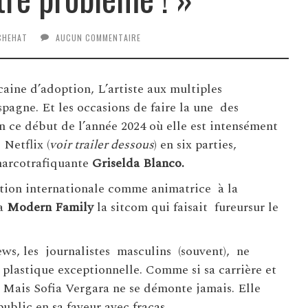
CHEHAT
AUCUN COMMENTAIRE
aine d’adoption, L’artiste aux multiples
pagne. Et les occasions de faire la une des
 ce début de l’année 2024 où elle est intensément
Netflix (
voir trailer dessous
) en six parties,
 narcotrafiquante
Griselda Blanco.
tation internationale comme animatrice à la
à
Modern Family
la sitcom qui faisait fureursur le
iews, les journalistes masculins (souvent), ne
 plastique exceptionnelle. Comme si sa carrière et
. Mais Sofia Vergara ne se démonte jamais. Elle
public en sa faveur avec fracas.