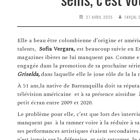
27 AVRIL 2025
FAYÇAL 
Elle a beau être colombienne d’origine et améric
talents,
Sofia Vergara,
est beaucoup suivie en Es
magazines ibères ne lui manquent pas. Comme en
engagée dans la promotion de sa prochaine série 
Griselda,
dans laquelle elle le joue rôle de la la
À 51 ans,la native de Barranquilla doit sa répu
télévision américaine et à sa présence aissidue 
petit écran entre 2009 et 2020.
Le problème pour elle, c’est que lors des interv
manquent pas à la ramner voire à la réduire à sa
ses performances artistiques étaient secondaires
n’est jamais sur la défensive et sait retouner le 