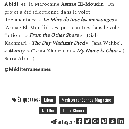
Abidi
et la Marocaine
Asmae El-Moudir
. Un
projet a été sélectionné dans le volet
documentaire: «
La Mère de tous les mensonges
»
(Asmae El-Moudir).Les quatre autres dans le volet
fiction : »
From the Other Shore
» (Diala
Kachmar), »
The Day Vladimir Died »
( Jana Wehbe),
«
Manity
» (Tania Khouri) et «
My Name is Clara
» (
Sarra Abidi ).
@Méditerranéennes
Étiquettes :
Liban
Méditerranéennes Magazine
Netflix
Tania Khouri
Partager :