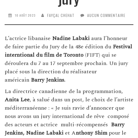
FAYÇAL CHEHAT
AUCUN COMMENTAIRE
10 AOÛT 2023
L’actrice libanaise
Nadine Labaki
aura l’honneur
de faire partie du Jury de la 48e édition du
Festival
intern
tional du film de Toronto
(FIFT) qui se
déroulera du 7 au 17 septembre prochain. Un jury
placé sous la direction du réalisateur
américain
Barry Jenkins.
La directrice canadienne de la programmation,
Anita Lee
, à salué dans un post, le choix de l’artiste
méditerranéenne : « Je suis ravie d’annoncer que
nous avons un jury international de rêve composé
des acteurs et actrice multi-récompensés
Barry
Jenkins,
Nadine Labaki
et A
nthony Shim
pour le