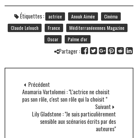
Étiquettes :
actrice
Anouk Aimée
Cinéma
Claude Lelouch
France
Méditerranéeennes Magazine
Oscar
Palme d'or
Partager :
Précédent
Anamaria Vartolomei : "L'actrice ne choisit
pas son rôle, c'est son rôle qui la choisit "
Suivant
Lily Gladstone : "Je suis particulièrement
sensible aux scénarios écrits par des
auteures"