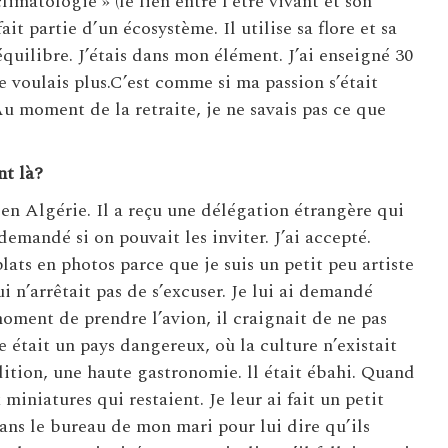
imatologie » (le lien entre l’être vivant et son
it partie d’un écosystème. Il utilise sa flore et sa
quilibre. J’étais dans mon élément. J’ai enseigné 30
e voulais plus.C’est comme si ma passion s’était
 Au moment de la retraite, je ne savais pas ce que
t là?
en Algérie. Il a reçu une délégation étrangère qui
emandé si on pouvait les inviter. J’ai accepté.
lats en photos parce que je suis un petit peu artiste
i n’arrêtait pas de s’excuser. Je lui ai demandé
 moment de prendre l’avion, il craignait de ne pas
ie était un pays dangereux, où la culture n’existait
radition, une haute gastronomie. ll était ébahi. Quand
 miniatures qui restaient. Je leur ai fait un petit
dans le bureau de mon mari pour lui dire qu’ils