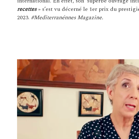
international. En effet, son superbe ouvrage int
recettes
» s’est vu décerné le 1er prix du prest
2023.
#Mediterranénnes Magazine.