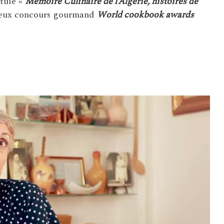
itulé «
Mémoire Culinaire de l’Algérie, histoires de
igieux concours gourmand
World cookbook awards