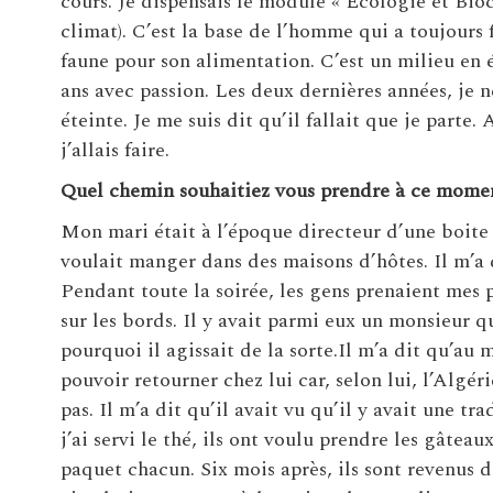
cours. Je dispensais le module « Ecologie et Biocl
climat). C’est la base de l’homme qui a toujours fa
faune pour son alimentation. C’est un milieu en é
ans avec passion. Les deux dernières années, je n
éteinte. Je me suis dit qu’il fallait que je parte.
j’allais faire.
Quel chemin souhaitiez vous prendre à ce momen
Mon mari était à l’époque directeur d’une boite 
voulait manger dans des maisons d’hôtes. Il m’a d
Pendant toute la soirée, les gens prenaient mes p
sur les bords. Il y avait parmi eux un monsieur qu
pourquoi il agissait de la sorte.Il m’a dit qu’au
pouvoir retourner chez lui car, selon lui, l’Algér
pas. Il m’a dit qu’il avait vu qu’il y avait une t
j’ai servi le thé, ils ont voulu prendre les gâteaux
paquet chacun. Six mois après, ils sont revenus 