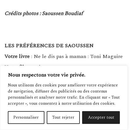
Crédits photos : Saoussen Boudiaf
LES PRÉFÉRENCES DE SAOUSSEN
Votre livre
: Ne le dis pas à maman : Toni Maguire
Votre film
: John Q
Nous respectons votre vie privée.
Votre série:
New York unité spéciale
Nous utilisons des cookies pour améliorer votre expérience
Votre chanson
: Car tu porteras mon nom : diam’s
de navigation, diffuser des publicités ou des contenus
personnalisés et analyser notre trafic. En cliquant sur « Tout
Votre ville
: Roubaix / M’sila
accepter », vous consentez à notre utilisation des cookies.
Votre peintre
: Frida Kahlo ( parce qu’on disait que
j’avais les mêmes sourcils qu’elle ) lol
Personnaliser
Tout rejeter
Accepter tout
Votre acteur
: Denzel Washington