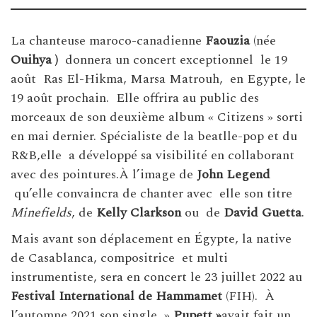
La chanteuse maroco-canadienne
Faouzia
(née
Ouihya )
donnera un concert exceptionnel le 19
août Ras El-Hikma, Marsa Matrouh, en Egypte, le
19 août prochain. Elle offrira au public des
morceaux de son deuxième album « Citizens » sorti
en mai dernier. Spécialiste de la beatlle-pop et du
R&B,elle a développé sa visibilité en collaborant
avec des pointures.À l’image de
John Legend
qu’elle convaincra de chanter avec elle son titre
Minefields
, de
Kelly Clarkson
ou de
David Guetta
.
Mais avant son déplacement en Égypte, la native
de Casablanca, compositrice et multi
instrumentiste, sera en concert le 23 juillet 2022 au
Festival International de Hammamet
(FIH). À
l’automne 2021 son single »
Pupett »
avait fait un