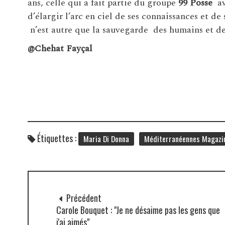
ans, celle qui a fait partie du groupe
99 Posse
av
d’élargir l’arc en ciel de ses connaissances et de
n’est autre que la sauvegarde des humains et de l
@Chehat Fayçal
Étiquettes :
Maria Di Donna
Méditerranéennes Magazi
Précédent
Carole Bouquet : "Je ne désaime pas les gens que
j'ai aimés"