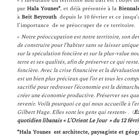
« l’inventaire du territoire non bâti est l’objet 
par
Hala Younes*
, et déjà présentée à la
Biennale
à
Beit Beyrouth
depuis le 10 février et ce jusqu
l’importance de se préoccuper de ce territoire.
«
Notre préoccupation est notre territoire, son de
de construire pour l’habiter sans se laisser uniqu
sur la spéculation foncière et sur la plus-value nou
terre et ses qualités, afin de préserver ce qui reste
foncière. Avec la crise financière et la dévaluatio
est un bien plus précieux que l’or et tous les comp
sacrifié pour redresser l’économie est la démarche s
créer une économie productive. Préserver ses quali
revenir. Voilà pourquoi ce qui nous accueille à l’e
Gilbert Hage. Elles sont les gens qui restent
« . (
Ex
quotidien libanais « L’Orient Le Jour » du 12 févri
*Hala Younes est architecte, paysagiste et géo