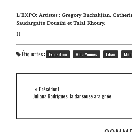
L’EXPO: Artistes : Gregory Buchakjian, Catheri
Saudargaite Douaihi et Talal Khoury.
H
Étiquettes :
Exposition
Hala Younes
Liban
Médi
Précédent
Juliana Rodrigues, la danseuse araignée