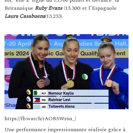
sol, elle a signé un 13.700 points et devancé la
Britannique
Ruby Evans
(13.300) et l’Espagnole
Laura Casabuena
(13.233).
https://fb.watch/rAOBSWz6n_/
Une performance impressionnante réalisée grâce à