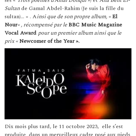
ses «
Trois poèmes d’Amal Donqul
») et
Ana Bent El-
Sultan
de Gamal Abdel-Rahim (Je suis la fille du
sultan)… » . A
insi que de son propre album, «
El
Nour
« , récompensé par le
B
BC Music Magazine
Vocal Award
pour un premier album ainsi que le
prix «
Newcomer of the Year ».
Dix mois plus tard, le 11 octobre 2023, elle s’est
produite dans un merveilleux cadre posé aux pieds