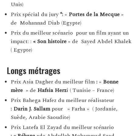
Unis)
Prix ​​​​spécial du jury
*:
«
Portes de la Mecque
»
de Mohannad Diab (Egypte)
Prix ​​​​du meilleur scénario pour un film ayant un
impact: :
« Son histoire
» de Sayed Abdel Khalek
( Egypte)
Longs métrages
Prix ​​Asia Dagher du meilleur film
:
»
Bonne
mère
» de
Hafsia Herz
i ( Tunisie – France)
Prix ​​Bahega Hafez du meilleur réalisateur
:
Darin J. Sallam
pour » Farha » ( Jordanie,
Suède, Arabie Saoudite)
Prix ​​Latefa El Zayad du meilleur scénario
:
« Réhana »
de Abdullah Mohammad Saad