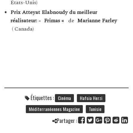
États-Unis)
Prix ​​Atteyat Elabnoudy du meilleur
réalisateur:
«
Frimas «
de
Marianne Farley
( Canada)
Étiquettes :
Cinéma
Hafsia Herzi
Méditerranéennes Magazine
Tunisie
Partager :