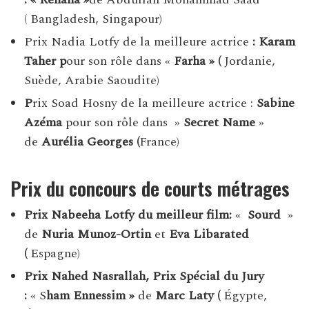
( Bangladesh, Singapour)
Prix ​​Nadia Lotfy de la meilleure actrice
:
Karam
Taher p
our son rôle dans «
Farha » (
Jordanie,
Suède, Arabie Saoudite)
P
rix ​​Soad Hosny de la meilleure actrice :
Sabine
Azéma
pour son rôle dans »
Secret Name
»
de
Aurélia Georges (
France)
Prix ​​​​du concours de courts métrages
Prix ​​Nabeeha Lotfy du meilleur film:
«
Sourd
»
de
Nuria Munoz-Ortin
et
Eva Libarated
(
Espagne)
Prix ​​Nahed Nasrallah, Prix Spécial du Jury
:
« S
ham Ennessim »
de
Marc Laty (
Égypte,