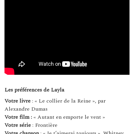
Les préférences de Layla
Votre livre
: « Le collier de la Reine », par
Alexandre Dumas
Votre film :
« Autant en emporte le vent »
Votre série
: Frontière
Votre chanson
: « Je t’aimerai toujours », Whitney