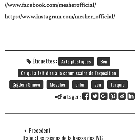
//www.facebook.com/mesherofficial/
https://www.instagram.com/mesher_official/
Étiquettes :
Arts plastiques
Ben
Ce qui a fait dire à la commissaire de l'exposition
Çiğdem Simavi
Mescher
onlar
sen
Turquie
Partager :
Précédent
Italie : Les raisons de la baisse des IVG