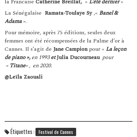
la Francaise
Catherine Breillat,
»
L’été dernier
»
La Sénégalaise
Ramata-Toulaye Sy
,«
Banel &
Adama
».
Pour mémoire, après 75 éditions, seules deux
femmes ont été récompensées de la Palme d’or à
Cannes. Il s’agit de
Jane Campion
pour «
La leçon
de piano »,
en 1993
et
Julia Ducourneau
pour
«
Titane
« , en 2020.
@Leïla Zaouali
Étiquettes :
Festival de Cannes