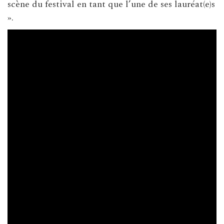
scène du festival en tant que l’une de ses lauréat(e)s
».